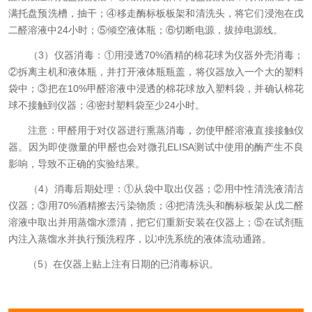
满托盘预洗槽，抽干；④移走酶标板板架和清洗头，将它们浸泡在戊
二醛溶液中24小时；⑤倾空液体瓶；⑥切断电源，拔掉电源线。
（3）仪器消毒：①用浸透70%酒精的棉花球为仪器外壳消毒；
②拆离主机和液体瓶，并打开液体瓶瓶盖，将仪器放入一个大的塑料
袋中；③把在10%甲醛溶液中浸透的棉花球放入塑料袋，并确认棉花
球不接触到仪器；④密封塑料袋至少24小时。
注意：甲醛用于对仪器进行熏蒸消毒，勿使甲醛溶液直接接触仪
器。因为即使微量的甲醛也会对微孔ELISA测试中使用的酶产生不良
影响，导致不正确的实验结果。
（4）消毒后期处理：①从袋中取出仪器；②用中性清洗液清洁
仪器；③用70%酒精擦去污染物质；④把清洗头和酶标板架从戊二醛
溶液中取出并用蒸馏水漂清，把它们重新安装在仪器上；⑤在试剂瓶
内注入蒸馏水并执行预洗程序，以冲洗系统的液体流动通路。
（5）在仪器上贴上注有日期的已消毒标识。