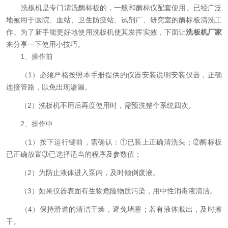
洗板机是专门清洗酶标板的，一般和酶标仪配套使用。已经广泛
地被用于医院、血站、卫生防疫站、试剂厂、研究室的酶标板清洗工
作。为了新手能更好地使用洗板机使其发挥实效，下面让
洗板机厂家
来分享一下使用小技巧。
1、操作前
（1）必须严格按照本手册提供的仪器安装说明安装仪器，正确
连接管路，以免出现渗漏。
（2）洗板机不用后再度使用时，需预洗整个系统四次。
2、操作中
（1）按下运行键前，需确认：①已装上正确清洗头；②酶标板
已正确放置③已选择适当的程序及参数值；
（2）为防止液体进入泵内，及时倾倒废液。
（3）如果仪器表面有生物危险物质污染，用中性消毒液清洁。
（4）保持滑道的清洁干燥，避免堵塞；若有液体溅出，及时擦
干。