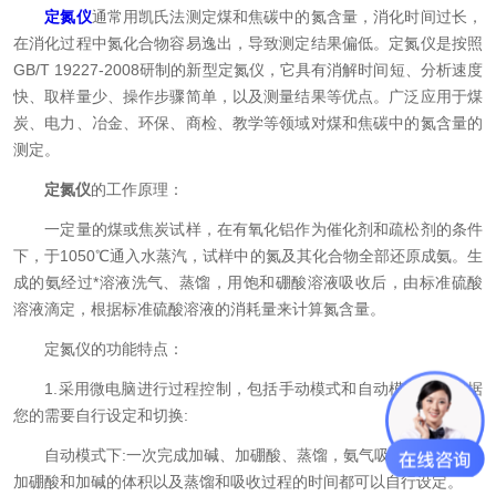
定氮仪
通常用凯氏法测定煤和焦碳中的氮含量，消化时间过长，
在消化过程中氮化合物容易逸出，导致测定结果偏低。定氮仪是按照
GB/T 19227-2008研制的新型定氮仪，它具有消解时间短、分析速度
快、取样量少、操作步骤简单，以及测量结果等优点。广泛应用于煤
炭、电力、冶金、环保、商检、教学等领域对煤和焦碳中的氮含量的
测定。
定氮仪
的工作原理：
一定量的煤或焦炭试样，在有氧化铝作为催化剂和疏松剂的条件
下，于1050℃通入水蒸汽，试样中的氮及其化合物全部还原成氨。生
成的氨经过*溶液洗气、蒸馏，用饱和硼酸溶液吸收后，由标准硫酸
溶液滴定，根据标准硫酸溶液的消耗量来计算氮含量。
定氮仪的功能特点：
1.采用微电脑进行过程控制，包括手动模式和自动模式，可根据
您的需要自行设定和切换:
自动模式下:一次完成加碱、加硼酸、蒸馏，氨气吸收整个过程，
加硼酸和加碱的体积以及蒸馏和吸收过程的时间都可以自行设定。