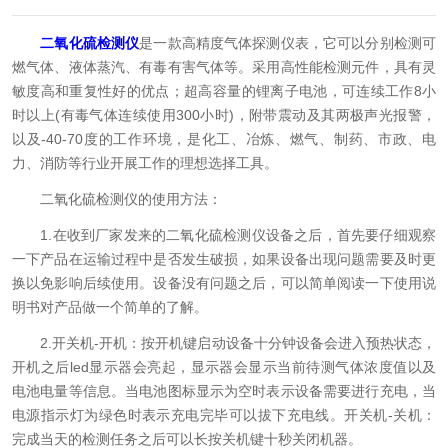
二氧化硫检测仪
是一款高精度气体探测仪表，它可以分别检测可
燃气体、液体蒸汽、有毒有害气体等。采用高性能检测元件，具有灵
敏度高和重复性好的优点；超高容量的锂离子电池，可连续工作8小
时以上(有毒气体连续使用300小时)，附带震动及其两极声光报警，
以及-40-70度的工作环境，是化工、冶炼、燃气、制药、市政、电
力、消防等行业开展工作的理想选择工具。
二氧化硫检测仪的使用方法：
1.在收到厂家发来的二氧化硫检测仪设备之后，首先要仔细观察
一下产品在运输过程中是否发生破损，如果设备出现问题需要及时更
换以免影响后续使用。设备没有问题之后，可以简单阅读一下使用说
明书对产品做一个简单的了解。
2.开关机-开机：按开机键启动设备十分钟设备会进入预热状态，
开机之后led显示器会亮起，显示器会显示当前待测气体浓度值以及
电池电量等信息。当电池图标显示为空时表示设备需要进行充电，当
电源指示灯为绿色时表示充电完毕可以拔下充电线。开关机-关机：
完成当天的检测任务之后可以长按关机键十秒关闭机器。