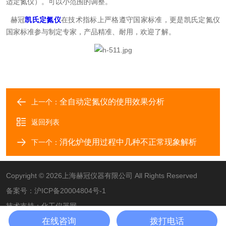
适定氮仪）。可以小范围的调整。
赫冠
凯氏定氮仪
在技术指标上严格遵守国家标准，更是凯氏定氮仪
国家标准参与制定专家，产品精准、耐用，欢迎了解。
全自动定氮仪的使用效果分析
上一个：
返回列表
消化炉使用过程中几种不正常现象解析
下一个：
Copyright © 2026上海赫冠仪器有限公司 All Rights Reserved
备案号：
沪ICP备20004804号-1
技术支持：
化工仪器网
在线咨询
拨打电话
管理登录
sitemap.xml