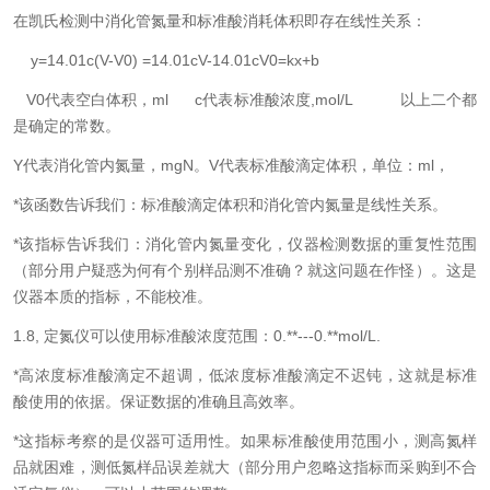
在凯氏检测中消化管氮量和标准酸消耗体积即存在线性关系：
y=14.01c(V-V0) =14.01cV-14.01cV0=kx+b
V0
代表空白体积，
ml c
代表标准酸浓度
,mol/L
以上二个都
是确定的常数。
Y
代表消化管内氮量，
mgN
。
V
代表标准酸滴定体积，单位：
ml
，
*
该函数告诉我们：标准酸滴定体积和消化管内氮量是线性关系。
*
该指标告诉我们：消化管内氮量变化，仪器检测数据的重复性范围
（部分用户疑惑为何有个别样品测不准确？就这问题在作怪）。这是
仪器本质的指标，不能校准。
1.8,
定氮仪可以使用标准酸浓度范围：
0.**---0.**mol/L.
*
高浓度标准酸滴定不超调，低浓度标准酸滴定不迟钝，这就是标准
酸使用的依据。保证数据的准确且高效率。
*
这指标考察的是仪器可适用性。如果标准酸使用范围小，测高氮样
品就困难，测低氮样品误差就大（部分用户忽略这指标而采购到不合