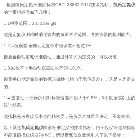
根据凯氏定氮仪国家标准
GB/T 33862-2017
技术指标
，
凯氏定氮仪
的计量指标
有如下几项：
1.1
检测范围：
0.1-210mgN
这是定氮仪测试时消化管内的氮量容许范围。考察仪器的检测能力。
1.2
示值误差
:
全自动定氮仪市值误差不超过
1%
衡量全自动定氮仪准确性，通过计算人为定义的，可以校准。
1.3.
回收率：半自动仪器回收率
99-101%
衡量半自动定氮仪的数据准确性（相当于示值误差），这是人为定义
的。
1.4.
重复性：仪器的相对标准偏差不应大于
0.5%
，
6
个数据或以上的
统计结果。
这指标是考察仪器本身的精密度，是仪器本身质量决定，不能校准。
以上就是
凯氏定氮仪
国家标准定义的技术指标，由于仅仅靠这
些
指标
不能准确描述仪器的特征，所以定氮仪企业也引入了以下指标：