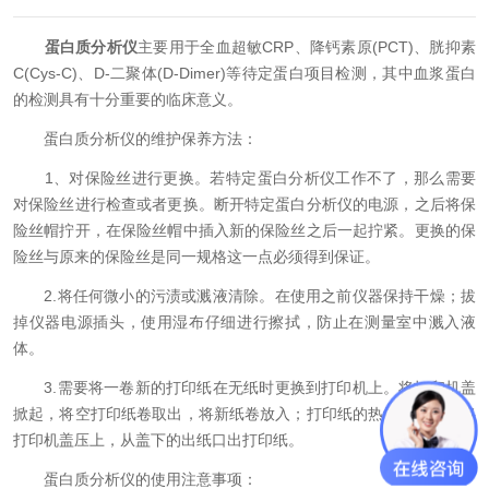
蛋白质分析仪
主要用于全血超敏CRP、降钙素原(PCT)、胱抑素
C(Cys-C)、D-二聚体(D-Dimer)等待定蛋白项目检测，其中血浆蛋白
的检测具有十分重要的临床意义。
蛋白质分析仪的维护保养方法：
1、对保险丝进行更换。若特定蛋白分析仪工作不了，那么需要
对保险丝进行检查或者更换。断开特定蛋白分析仪的电源，之后将保
险丝帽拧开，在保险丝帽中插入新的保险丝之后一起拧紧。更换的保
险丝与原来的保险丝是同一规格这一点必须得到保证。
2.将任何微小的污渍或溅液清除。在使用之前仪器保持干燥；拔
掉仪器电源插头，使用湿布仔细进行擦拭，防止在测量室中溅入液
体。
3.需要将一卷新的打印纸在无纸时更换到打印机上。将打印机盖
掀起，将空打印纸卷取出，将新纸卷放入；打印纸的热敏面向下；将
打印机盖压上，从盖下的出纸口出打印纸。
蛋白质分析仪的使用注意事项：