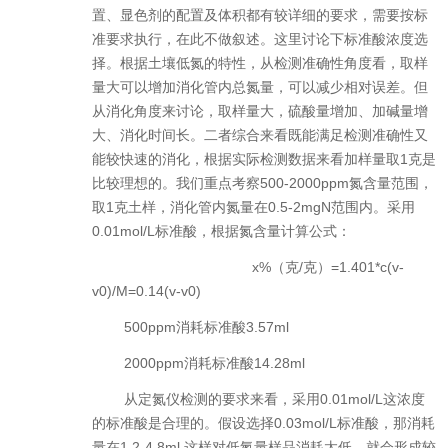
置、显色剂的配置及体积都有较详细的要求，需要按标
准要求执行，在此不做叙述。这里讨论下标准酸浓度选
择。根据土壤低氮的特性，从检测准确性角度看，取样
量大可以增加消化管内总氮量，可以减少相对误差。但
从消化角度来讨论，取样量大，硫酸量增加、加碱量增
大、消化时间长。二者综合来看既能满足检测准确性又
能较快速的消化，根据实际检测数据来看加样量取
1
克是
比较理想的。我们重点考察
500-2000ppm
氮含量范围，
取
1
克土样，消化管内氮量在
0.5-2mgN
范围内。采用
0.01mol/L
标准酸，根据氮含量计算公式：
x%
（克
/
克）
=1.401*c(v-
v0)/M=0.14(v-v0)
500ppm
消耗标准酸
3.57ml
2000ppm
消耗标准酸
14.28ml
从定氮仪检测的要求来看，采用
0.01mol/L
这浓度
的标准酸是合理的。假设选择
0.03mol/L
标准酸，那消耗
量在
1.2-4.8ml,
这样对低氮量样品消耗太低，就会形成较