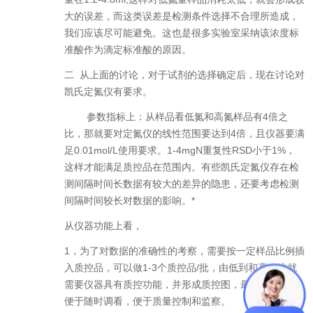
大的误差，而这类误差是检测条件选择不合理所造成，
我们应该尽可能避免。这也是很多实验室采纳该浓度标
准酸作为滴定标准酸的原因。
二
从上面的讨论，对于试剂的选择确定后，现在讨论对
凯氏定氮仪有要求。
参数指标上：从样品看低氮和高氮样品有
4
倍之
比，那就要对定氮仪的线性范围要达到
4
倍，且仪器要满
足
0.01mol/L
使用要求。
1-4mgN
重复性
RSD
小于
1%
，
这样才能满足质控品在范围内。有些凯氏定氮仪存在检
测间隔时间长数据有较大的差异的隐患，还要考虑检测
间隔时间较长对数据的影响。
*
从仪器功能上看，
1，
为了对数据的准确性的考察，需要按一定样品比例插
入质控品，可以做
1-3
个质控品
/
批，由低到和高。这就
需要仪器具有质控功能，并形成质控图，最好能储存，
便于随时调看，便于质量控制和监察。