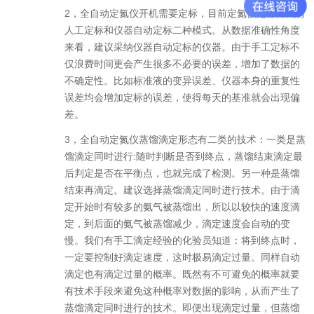
2，
全自动定氮仪开机需要定标，目前定氮仪定标方式有
人工定标和仪器自动定标二种模式。从数据准确性角度
来看，建议采纳仪器自动定标的仪器。由于手工定标不
仅浪费时间更会产生很多不必要的误差，增加了数据的
不确定性。比如标准液的变异误差、仪器本身的重复性
误差均会增加定标的误差，使得每天的基准就会出现偏
差。
3，
全自动定氮仪蒸馏滴定形态有二类的技术：一类是蒸
馏滴定同时进行
:
随时判断是否到终点，蒸馏结束滴定最
后判定是否在平衡点，也就完成了检测。另一种是蒸馏
结束再滴定。建议选择蒸馏滴定同时进行技术。由于滴
定开始时有较多的氨气被蒸馏出，所以以较快的速度滴
定，到后面的氨气被蒸馏减少，滴定速度会自动的变
慢。我们有手工滴定经验的化验员知道：将到终点时，
一定要控制好滴定速度，这时极易滴定过量。同样自动
滴定也有滴定过量的概率。既然有不可避免的概率就要
有技术手段来避免这种概率对数据的影响，从而产生了
蒸馏滴定同时进行的技术。即便出现滴定过量，但蒸馏