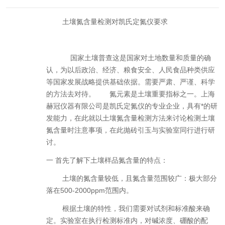
土壤氮含量检测对凯氏定氮仪要求
国家土壤普查这是国家对土地数量和质量的确
认，为以后政治、经济、粮食安全、人民食品种类供应
等国家发展战略提供基础依据。需要严肃、严谨、科学
的方法去对待。
氮元素是土壤重要指标之一。上海
赫冠仪器有限公司是凯氏定氮仪的专业企业，具有*的研
发能力，在此就以土壤氮含量检测方法来讨论检测土壤
氮含量时注意事项，在此抛砖引玉与实验室同行进行研
讨。
一
首先了解下土壤样品氮含量的特点：
土壤的氮含量较低，且氮含量范围较广：极大部分
落在
500-2000ppm
范围内。
根据土壤的特性，我们需要对试剂和标准酸来确
定。实验室在执行检测标准内，对碱浓度、硼酸的配