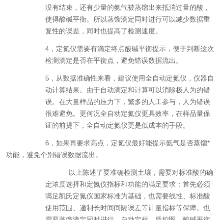
没有结束，还有少量的氨气被蒸馏出来抵消过量的酸，
使得酸碱平衡。所以蒸馏滴定同时进行可以减少数据重
复性的误差，同时也提高了检测速度。
4，
定氮仪需要有滴定终点酸碱平衡提示，便于判断这次
检测滴定是否在平衡点，避免错误数据流出。
5，
从数据准确性来看，建议使用全自动定氮仪，仪器自
动计算结果。由于自动滴定和计算可以消除极人为的错
误。在大量样品的压力下，繁多的人工参与，人为错误
很难避免。更何况全自动定氮仪更具效率，在样品量保
证的前提下，全自动定氮仪更是低成本的手段。
6
，如果再要求高点，定氮仪最好能提示氨气是否蒸馏*
功能，避免个别错误数据流出。
以上陈述了要准确检测土壤，需要对标准酸的确
定浓度选择和定氮仪指标和功能的满足要求：首先必须
满足凯氏定氮仪国家标准为基础，也需要线性、标准酸
使用范围、遏制长时间间隔误差等计量指标等保障。也
需要蒸馏滴定同时进行、自动定标、质控图、酸碱平衡