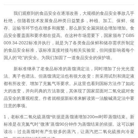
我们观察到的食品安全在逐渐改善，大规模的食品安全事故几乎
杜绝，但随着技术发展食品种类日益繁多，种植、加工、保鲜、储
存、运输等环节也在增多和频繁，那么新安全漏洞就会增加增加。食
品安全覆盖面和要求都在提高。在这种市场需要下，国家颁布了
GB5
009.34-2022
标准并执行，就是为了各类食品保鲜和储存需求所制定
的食品安全标准，该标准直接对接与相关实验室，但间接影响着每个
国人的“吃”的安全。为我们加固了一道食品安全的保护墙。
新标准继承了老食品标准的蒸馏滴定法，同时增加了分光光度
法、离子色谱法。但蒸馏滴定法也有很大改变：所采用试剂和滴定液
都有所改变、增加了充氮气等要求。从这里也看到国标方法作了如此
大的改变，并向药典的方法靠拢，其体现了国家层面对二氧化硫对食
品安全的重视程度。作者就根据新标准来解读第一法酸碱滴定法中要
注意的事项。
1，
老标准二氧化硫蒸馏*依据是蒸馏液增加
200ml
时即蒸馏结束。新
标准是在充氮气时“微沸”蒸馏
90
分钟作为蒸馏结束的依据。这可以解
读出：过去蒸馏时有产生较多的蒸汽，让蒸汽把二氧化硫推向冷凝