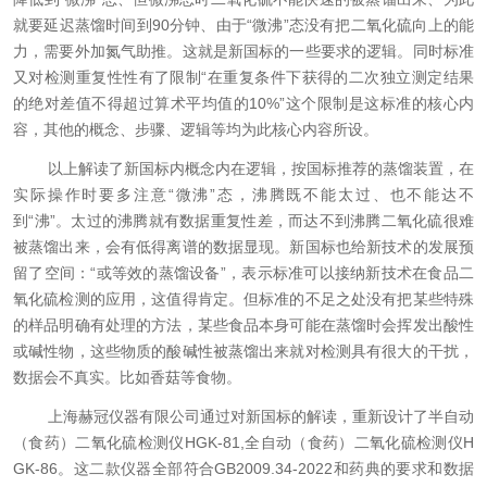
就要延迟蒸馏时间到
90
分钟、由于“微沸”态没有把二氧化硫向上的能
力，需要外加氮气助推。这就是新国标的一些要求的逻辑。同时标准
又对检测重复性性有了限制“在重复条件下获得的二次独立测定结果
的绝对差值不得超过算术平均值的
10%
”这个限制是这标准的核心内
容，其他的概念、步骤、逻辑等均为此核心内容所设。
以上解读了新国标内概念内在逻辑，按国标推荐的蒸馏装置，在
实际操作时要多注意“微沸”态，沸腾既不能太过、也不能达不
到“沸”。太过的沸腾就有数据重复性差，而达不到沸腾二氧化硫很难
被蒸馏出来，会有低得离谱的数据显现。新国标也给新技术的发展预
留了空间：“或等效的蒸馏设备”，表示标准可以接纳新技术在食品二
氧化硫检测的应用，这值得肯定。但标准的不足之处没有把某些特殊
的样品明确有处理的方法，某些食品本身可能在蒸馏时会挥发出酸性
或碱性物，这些物质的酸碱性被蒸馏出来就对检测具有很大的干扰，
数据会不真实。比如香菇等食物。
上海赫冠仪器有限公司通过对新国标的解读，重新设计了半自动
（食药）二氧化硫检测仪
HGK-81,
全自动（食药）二氧化硫检测仪
H
GK-86
。这二款仪器全部符合
GB2009.34-2022
和药典的要求和数据