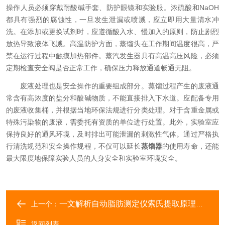
操作人员必须穿戴耐酸碱手套、防护眼镜和实验服。浓硫酸和NaOH
都具有强烈的腐蚀性，一旦发生泄漏或喷溅，应立即用大量清水冲
洗。在添加或更换试剂时，应遵循酸入水、慢加入的原则，防止剧烈
放热导致液体飞溅。高温防护方面，蒸馏头在工作期间温度很高，严
禁在运行过程中触摸加热部件。蒸汽发生器具有高温高压风险，必须
定期检查安全阀是否正常工作，确保压力释放通道畅通无阻。
废液处理也是安全操作的重要组成部分。蒸馏过程产生的废液通
常含有高浓度的盐分和酸碱物质，不能直接排入下水道。应配备专用
的废液收集桶，并根据当地环保法规进行分类处理。对于含重金属或
特殊污染物的废液，需委托有资质的单位进行处置。此外，实验室应
保持良好的通风环境，及时排出可能泄漏的刺激性气体。通过严格执
行清洗规范和安全操作规程，不仅可以延长
蒸馏器
的使用寿命，还能
最大限度地保障实验人员的人身安全和实验室环境安全。
一文解析自动脂肪测定仪索氏提取原理，降低有机溶剂损耗
上一个：
返回列表