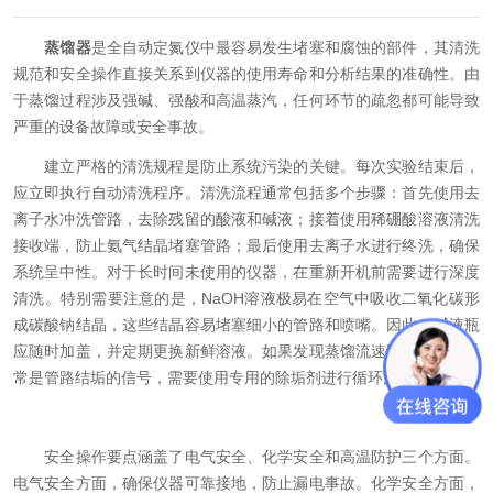
蒸馏器
是全自动定氮仪中最容易发生堵塞和腐蚀的部件，其清洗
规范和安全操作直接关系到仪器的使用寿命和分析结果的准确性。由
于蒸馏过程涉及强碱、强酸和高温蒸汽，任何环节的疏忽都可能导致
严重的设备故障或安全事故。
建立严格的清洗规程是防止系统污染的关键。每次实验结束后，
应立即执行自动清洗程序。清洗流程通常包括多个步骤：首先使用去
离子水冲洗管路，去除残留的酸液和碱液；接着使用稀硼酸溶液清洗
接收端，防止氨气结晶堵塞管路；最后使用去离子水进行终洗，确保
系统呈中性。对于长时间未使用的仪器，在重新开机前需要进行深度
清洗。特别需要注意的是，
NaOH
溶液极易在空气中吸收二氧化碳形
成碳酸钠结晶，这些结晶容易堵塞细小的管路和喷嘴。因此，碱液瓶
应随时加盖，并定期更换新鲜溶液。如果发现蒸馏流速明显变慢，通
常是管路结垢的信号，需要使用专用的除垢剂进行循环清洗。
安全操作要点涵盖了电气安全、化学安全和高温防护三个方面。
电气安全方面，确保仪器可靠接地，防止漏电事故。化学安全方面，