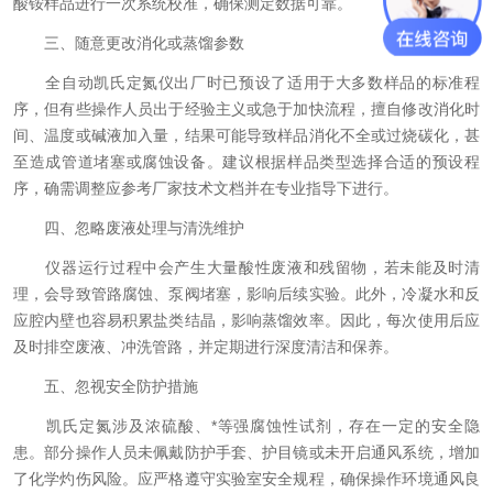
酸铵样品进行一次系统校准，确保测定数据可靠。
三、随意更改消化或蒸馏参数
全自动凯氏定氮仪出厂时已预设了适用于大多数样品的标准程
序，但有些操作人员出于经验主义或急于加快流程，擅自修改消化时
间、温度或碱液加入量，结果可能导致样品消化不全或过烧碳化，甚
至造成管道堵塞或腐蚀设备。建议根据样品类型选择合适的预设程
序，确需调整应参考厂家技术文档并在专业指导下进行。
四、忽略废液处理与清洗维护
仪器运行过程中会产生大量酸性废液和残留物，若未能及时清
理，会导致管路腐蚀、泵阀堵塞，影响后续实验。此外，冷凝水和反
应腔内壁也容易积累盐类结晶，影响蒸馏效率。因此，每次使用后应
及时排空废液、冲洗管路，并定期进行深度清洁和保养。
五、忽视安全防护措施
凯氏定氮涉及浓硫酸、*等强腐蚀性试剂，存在一定的安全隐
患。部分操作人员未佩戴防护手套、护目镜或未开启通风系统，增加
了化学灼伤风险。应严格遵守实验室安全规程，确保操作环境通风良