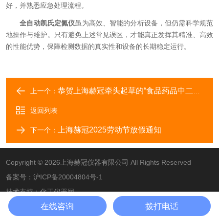
好，并熟悉应急处理流程。
全自动凯氏定氮仪
虽为高效、智能的分析设备，但仍需科学规范
地操作与维护。只有避免上述常见误区，才能真正发挥其精准、高效
的性能优势，保障检测数据的真实性和设备的长期稳定运行。
恭贺上海赫冠牵头起草的“食品药品中二氧化硫检测（蒸馏）仪”团体标准实施
上一个：
返回列表
上海赫冠2025劳动节放假通知
下一个：
Copyright © 2026上海赫冠仪器有限公司 All Rights Reserved
备案号：
沪ICP备20004804号-1
技术支持：
化工仪器网
在线咨询
拨打电话
管理登录
sitemap.xml