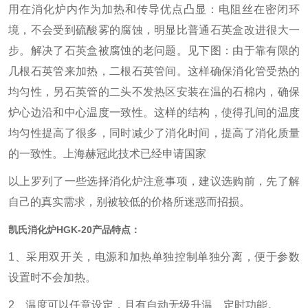
用在消化炉内作为加热和传导优点凸显：电阻丝在密闭环
境，不会受到硫酸雾的腐蚀，明显比普通石英盒改进很大一
步。解决了石英盒被腐蚀的老问题。见下图：
由于靠有限的
几根石英管来加热，二根石英管间。这样确保消化管受热的
均匀性，另石英管的二头不发热区安装在温的石棉内，确保
炉心边沿和中心温度一致性。这样的结构，使得孔间的温度
均匀性提高了很多，同时减少了消化时间，提高了消化质量
的一致性。上海赫冠此技术已经申请国家
以上罗列了一些选择消化炉注意事项，建议选购前，先了解
自己的真实需求，别被较低的价格所迷惑而招损。
凯氏消化炉
HGK-20
产品特点：
1、
采用双开关，电源和加热单独控制单独分离，便于参数
设置时不会加热。
2、
温度可以任意设定，且有自动无级升温、定时功能。