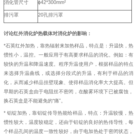
消化管尺寸
ɸ42*300mm²
排污罩
20孔排污罩
讨论
红外消化炉
热载体对消化炉的影响：
*石英红外加热，靠热辐射来加热样品，特点是：升温快，热
惯性小，温控。一般应用于有高要求样品的消化。例如：有
较快的升温和降温速度。程序升温使用户，根据样品的特点
来选择升温曲线，或选择分段式的升温，有利于样品的消
化，从而减少样品挂壁现象、使得样品消化率大大提高。但
早期的石英盒由于电阻丝不密闭，在酸雾环境下已被腐蚀，
换石英盒是不能避免的“痛"。
* 铝锭加热，靠铝锭传导热能给样品，特点：升温较慢，热
惯性较大，温度较稳定，还由于铝锭的良好的热传导性，每
个样品孔间的温度一致性较好，由于电加热处于密闭状态，