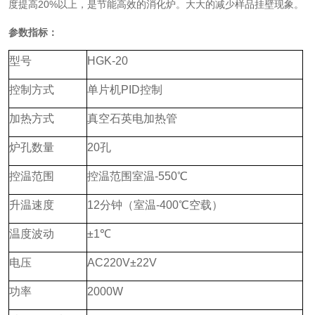
度提高20%以上，是节能高效的消化炉。大大的减少样品挂壁现象。
参数指标：
型号
HGK-20
控制方式
单片机PID控制
加热方式
真空石英电加热管
炉孔数量
20孔
控温范围
控温范围室温-550℃
升温速度
12分钟（室温-400℃空载）
温度波动
±1℃
电压
AC220V±22V
功率
2000W