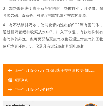
3、
加热采用密闭真空石英管辐射，热惯性小，升温快。耐
强酸强碱、寿命长、杜绝了裸露电阻丝被腐蚀现象。
4、
有不锈钢排污罩，使消化管内逸出的SO2等有害气体，
通过排污管经抽吸泵从水中7、排入下水道，有效地抑制有
害气体的外逸。也可另配赫冠废气收集器通过对废气的回收
使环境更环保。
5、
仪器具有过流保护和漏电保护
HGK-75全自动阳离子交换量检测-凯氏定氮仪
上一个：
返回列表
HGK-48消解炉
下一个：