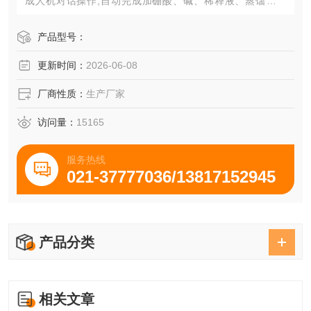
成人机对话操作,自动完成加硼酸、碱、稀释液、蒸馏、滴
定、排废液、存储、打印等一系列过程。采用蒸馏滴定同时
进行技术，终点判断采用国际标准颜色法判断，该仪器有滴
产品型号：
定是否平衡的提示。
更新时间：
2026-06-08
厂商性质：
生产厂家
访问量：
15165
服务热线
021-37777036/13817152945
产品分类
相关文章