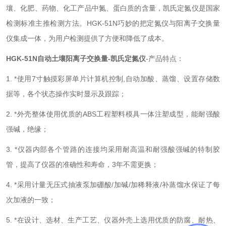
壤、化肥、药物、化工产品中氮、蛋白质的含量，凯氏定氮仪是国家
检测标准主推检测方法。HGK-51N巧妙的把定氮仪与阳离子交换量
仪集成一体，为用户检测提供了方便和降低了成本。
HGK-51N
自动土壤阳离子交换量-凯氏定氮仪
-产品特点：
1. *使用7寸触摸彩屏单片计算机控制,自动加酸、蒸馏、设置存储数
据等，各个状态操作实时显示及跟踪；
2. *外壳整体使用优质的ABS工程塑料模具一体注塑成型，能耐强酸
强碱，绝缘；
3. *仪器内部各个管路的连接均采用耐高温和耐强酸强碱的特制胶
管，提高了仪器的准确性和寿命，3年不需更换；
4. *采用计量无压式抽液泵加硼酸/加碱/加稀释液/补蒸馏水保证了每
次加液的一致；
5. *在设计、选材、生产工艺、仪器外壳上选用优质的防腐、耐热、